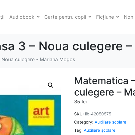
ii
Audiobook
Carte pentru copii
Ficţiune
Non 
asa 3 – Noua culegere 
- Noua culegere - Mariana Mogos
Matematica –
culegere – M
35
lei
SKU:
lib-42050575
Category:
Auxiliare şcolare
Tag:
Auxiliare şcolare