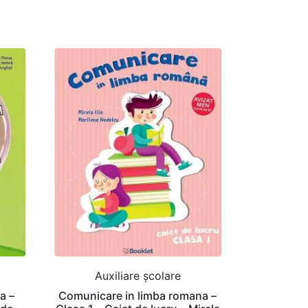
Auxiliare şcolare
a –
Comunicare in limba romana –