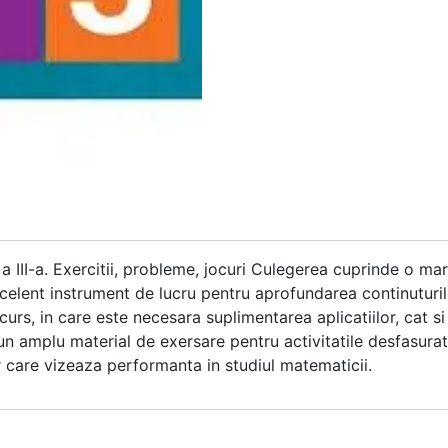
III-a. Exercitii, probleme, jocuri Culegerea cuprinde o mare
elent instrument de lucru pentru aprofundarea continuturilor
e curs, in care este necesara suplimentarea aplicatiilor, cat 
n amplu material de exersare pentru activitatile desfasurate
or care vizeaza performanta in studiul matematicii.