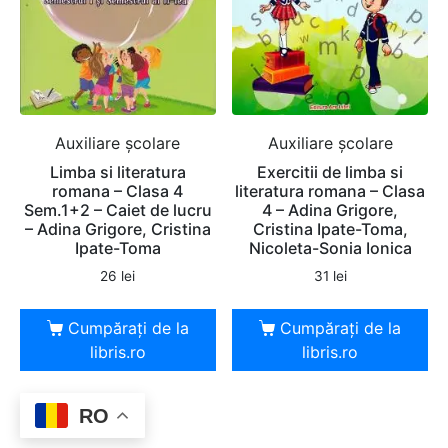
Auxiliare şcolare
Auxiliare şcolare
Limba si literatura
Exercitii de limba si
romana – Clasa 4
literatura romana – Clasa
Sem.1+2 – Caiet de lucru
4 – Adina Grigore,
– Adina Grigore, Cristina
Cristina Ipate-Toma,
Ipate-Toma
Nicoleta-Sonia Ionica
26
lei
31
lei
Cumpărați de la
Cumpărați de la
libris.ro
libris.ro
RO