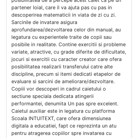
posibilitatea de a percepe acest caiet ca pe un
partener loial, care il va ajuta pas cu pas in
descoperirea matematicii in viata de zi cu zi.
Sarcinile de invatare asigura
aprofundarea/dezvoltarea celor din manual, au
legatura cu experientele traite de copii sau
posibile in realitate. Contine exercitii si probleme
variate, atractive, cu grade diferite de dificultate,
jocuri si exercitii cu caracter creator care ofera
posibilitatea realizarii transferului catre alte
discipline, precum si itemi dedicati etapelor de
evaluare si sarcini de ameliorare/dezvoltare.
Copiii vor descoperi in cadrul caietului o
sectiune speciala dedicata atingerii
performantei, denumita Un pas spre excelent.
Caietul auxiliar este in legatura cu platforma
Scoala INTUITEXT, care ofera dimensiunea
digitala a educatiei, fapt ce reprezinta un atu
pentru atragerea copiilor spre invatarea cu