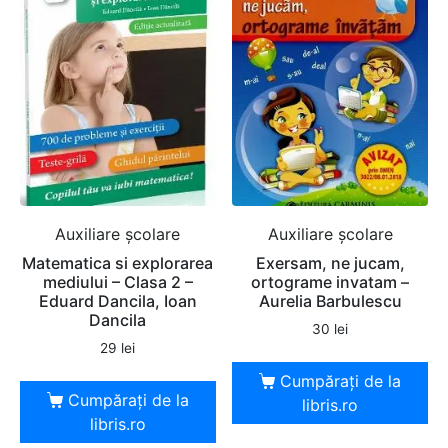
Auxiliare şcolare
Auxiliare şcolare
Matematica si explorarea
Exersam, ne jucam,
mediului – Clasa 2 –
ortograme invatam –
Eduard Dancila, Ioan
Aurelia Barbulescu
Dancila
30
lei
29
lei
Cumpărați de la
Cumpărați de la
libris.ro
libris.ro