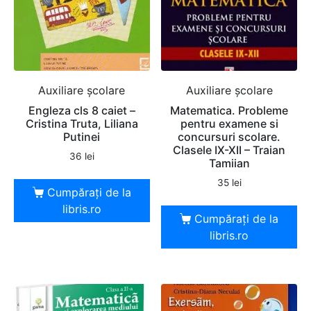
Auxiliare şcolare
Auxiliare şcolare
Engleza cls 8 caiet –
Matematica. Probleme
Cristina Truta, Liliana
pentru examene si
Putinei
concursuri scolare.
Clasele IX-XII – Traian
36
lei
Tamiian
35
lei
Cumpărați de la
libris.ro
Cumpărați de la
libris.ro