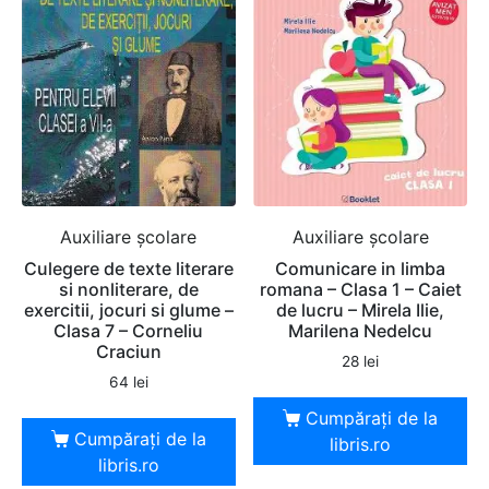
Auxiliare şcolare
Auxiliare şcolare
Culegere de texte literare
Comunicare in limba
si nonliterare, de
romana – Clasa 1 – Caiet
exercitii, jocuri si glume –
de lucru – Mirela Ilie,
Clasa 7 – Corneliu
Marilena Nedelcu
Craciun
28
lei
64
lei
Cumpărați de la
Cumpărați de la
libris.ro
libris.ro