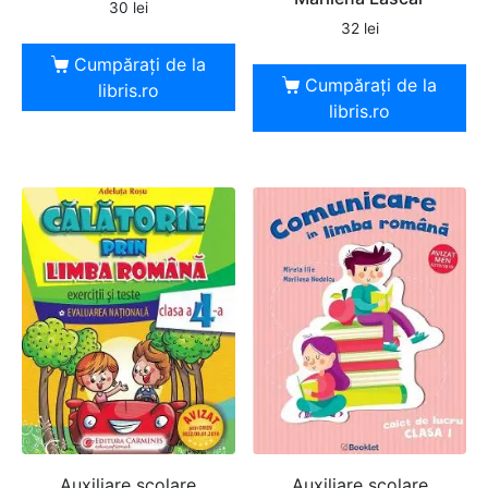
30
lei
32
lei
Cumpărați de la
Cumpărați de la
libris.ro
libris.ro
Auxiliare şcolare
Auxiliare şcolare