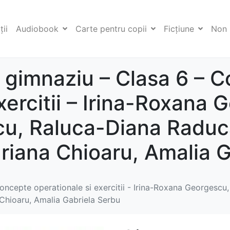
ii
Audiobook
Carte pentru copii
Ficţiune
Non 
u gimnaziu – Clasa 6 – 
xercitii – Irina-Roxana 
u, Raluca-Diana Raduc
riana Chioaru, Amalia G
Concepte operationale si exercitii - Irina-Roxana Georgesc
Chioaru, Amalia Gabriela Serbu