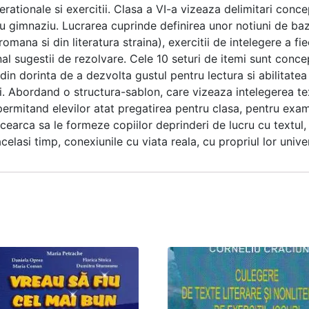
tionale si exercitii. Clasa a VI-a vizeaza delimitari concept
u gimnaziu. Lucrarea cuprinde definirea unor notiuni de baza
mana si din literatura straina), exercitii de intelegere a fieca
inal sugestii de rezolvare. Cele 10 seturi de itemi sunt conce
in dorinta de a dezvolta gustul pentru lectura si abilitatea 
. Abordand o structura-sablon, care vizeaza intelegerea text
, permitand elevilor atat pregatirea pentru clasa, pentru exa
ncearca sa le formeze copiilor deprinderi de lucru cu textu
celasi timp, conexiunile cu viata reala, cu propriul lor unive