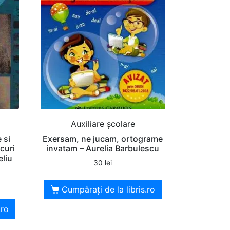
Auxiliare şcolare
 si
Exersam, ne jucam, ortograme
ocuri
invatam – Aurelia Barbulescu
eliu
30
lei
Cumpărați de la libris.ro
.ro