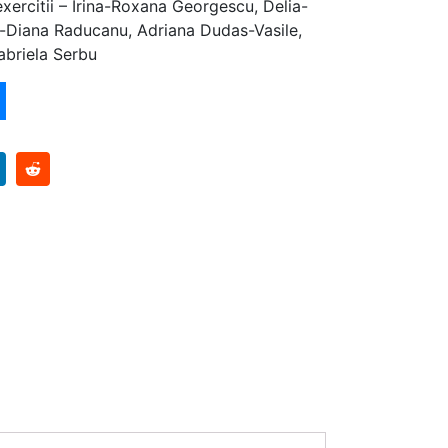
xercitii – Irina-Roxana Georgescu, Delia-
-Diana Raducanu, Adriana Dudas-Vasile,
abriela Serbu