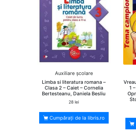
Auxiliare şcolare
Limba si literatura romana –
Vreau
Clasa 2 – Caiet – Cornelia
1 
Bertesteanu, Daniela Besliu
Opr
St
28
lei
Cumpărați de la libris.ro