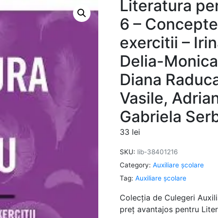
Literatura pe
6 – Concepte 
exercitii – I
Delia-Monica
Diana Raduca
Vasile, Adria
Gabriela Ser
33
lei
SKU:
lib-38401216
Category:
Auxiliare şcolare
Tag:
Auxiliare şcolare
Colecția de Culegeri Auxili
preț avantajos pentru Lite