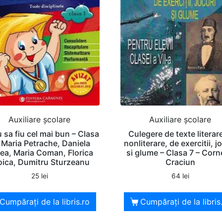
Auxiliare şcolare
Auxiliare şcolare
 sa fiu cel mai bun – Clasa
Culegere de texte literare
– Maria Petrache, Daniela
nonliterare, de exercitii, j
ea, Maria Coman, Florica
si glume – Clasa 7 – Corn
oica, Dumitru Sturzeanu
Craciun
25
lei
64
lei
Cumpărați de la libris.ro
Cumpărați de la libris