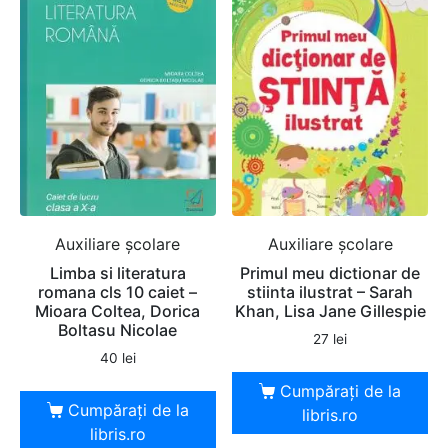
Auxiliare şcolare
Auxiliare şcolare
Limba si literatura
Primul meu dictionar de
romana cls 10 caiet –
stiinta ilustrat – Sarah
Mioara Coltea, Dorica
Khan, Lisa Jane Gillespie
Boltasu Nicolae
27
lei
40
lei
Cumpărați de la
Cumpărați de la
libris.ro
libris.ro