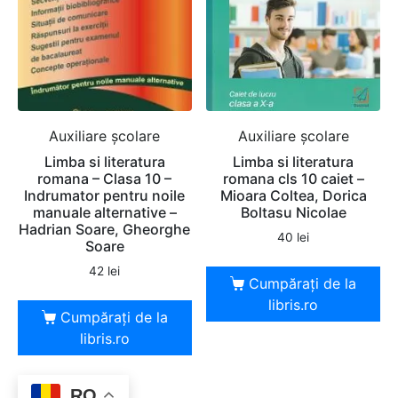
Auxiliare şcolare
Auxiliare şcolare
Limba si literatura
Limba si literatura
romana – Clasa 10 –
romana cls 10 caiet –
Indrumator pentru noile
Mioara Coltea, Dorica
manuale alternative –
Boltasu Nicolae
Hadrian Soare, Gheorghe
40
lei
Soare
42
lei
Cumpărați de la
libris.ro
Cumpărați de la
libris.ro
RO