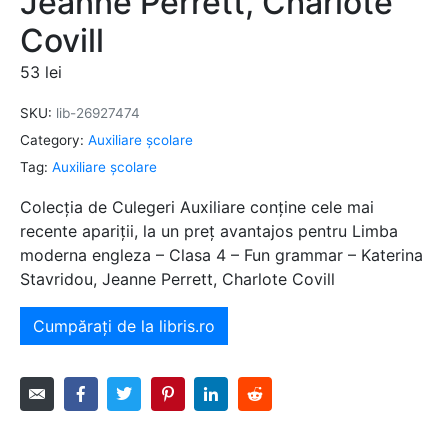
Jeanne Perrett, Charlote
Covill
53
lei
SKU:
lib-26927474
Category:
Auxiliare şcolare
Tag:
Auxiliare şcolare
Colecția de Culegeri Auxiliare conține cele mai
recente apariții, la un preț avantajos pentru Limba
moderna engleza – Clasa 4 – Fun grammar – Katerina
Stavridou, Jeanne Perrett, Charlote Covill
Cumpărați de la libris.ro