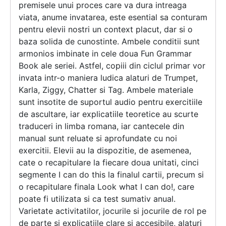
premisele unui proces care va dura intreaga
viata, anume invatarea, este esential sa conturam
pentru elevii nostri un context placut, dar si o
baza solida de cunostinte. Ambele conditii sunt
armonios imbinate in cele doua Fun Grammar
Book ale seriei. Astfel, copiii din ciclul primar vor
invata intr-o maniera ludica alaturi de Trumpet,
Karla, Ziggy, Chatter si Tag. Ambele materiale
sunt insotite de suportul audio pentru exercitiile
de ascultare, iar explicatiile teoretice au scurte
traduceri in limba romana, iar cantecele din
manual sunt reluate si aprofundate cu noi
exercitii. Elevii au la dispozitie, de asemenea,
cate o recapitulare la fiecare doua unitati, cinci
segmente I can do this la finalul cartii, precum si
o recapitulare finala Look what I can do!, care
poate fi utilizata si ca test sumativ anual.
Varietate activitatilor, jocurile si jocurile de rol pe
de parte si explicatiile clare si accesibile, alaturi