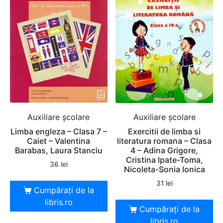
Auxiliare şcolare
Auxiliare şcolare
Limba engleza – Clasa 7 –
Exercitii de limba si
Caiet – Valentina
literatura romana – Clasa
Barabas, Laura Stanciu
4 – Adina Grigore,
Cristina Ipate-Toma,
36
lei
Nicoleta-Sonia Ionica
31
lei
Cumpărați de la
libris.ro
Cumpărați de la
libris.ro