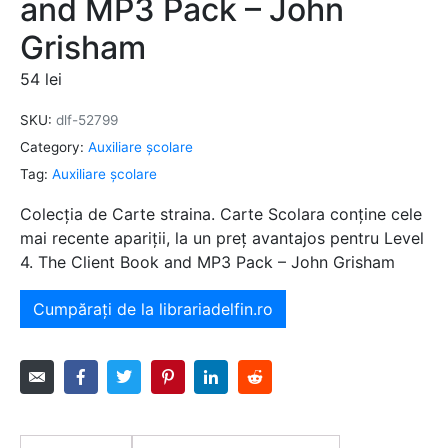
and MP3 Pack – John
Grisham
54
lei
SKU:
dlf-52799
Category:
Auxiliare şcolare
Tag:
Auxiliare şcolare
Colecția de Carte straina. Carte Scolara conține cele
mai recente apariții, la un preț avantajos pentru Level
4. The Client Book and MP3 Pack – John Grisham
Cumpărați de la librariadelfin.ro