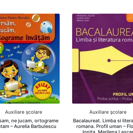
Auxiliare şcolare
Auxiliare şcolare
sam, ne jucam, ortograme
Bacalaureat. Limba si liter
atam – Aurelia Barbulescu
romana. Profil uman – Flo
Ionita, Marilena Lasca