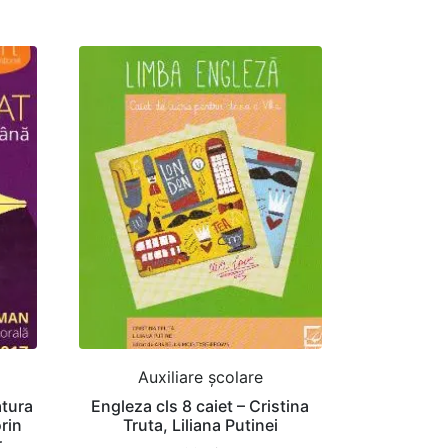
Auxiliare şcolare
atura
Engleza cls 8 caiet – Cristina
rin
Truta, Liliana Putinei
r