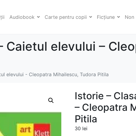
ii
Audiobook
Carte pentru copii
Ficţiune
Non 
 – Caietul elevului – Cle
tul elevului - Cleopatra Mihailescu, Tudora Pitila
Istorie – Clas
– Cleopatra 
Pitila
30
lei