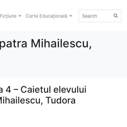
Ficţiune
Carte Educaţională
opatra Mihailescu,
a 4 – Caietul elevului
Mihailescu, Tudora