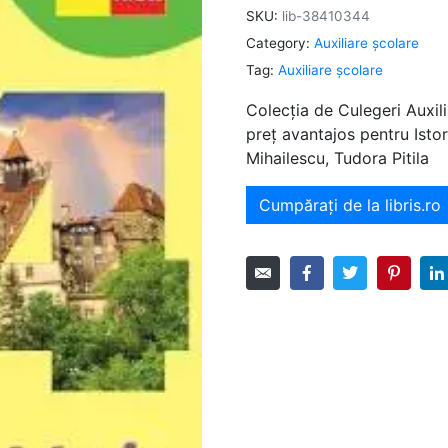
SKU:
lib-38410344
Category:
Auxiliare şcolare
Tag:
Auxiliare şcolare
Colecția de Culegeri Auxili
preț avantajos pentru Istor
Mihailescu, Tudora Pitila
Cumpărați de la libris.ro