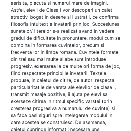
aerisita, placuta si numarul mare de imagini.
Astfel, elevii de Clasa I vor descoperi un caiet
atractiv, bogat in desene si ilustratii, ce confirma
filosofia Intuitext a invatarii prin joc. Succesiunea
sunetelor/ literelor s-a realizat avand in vedere
gradul de dificultate in pronuntare, modul cum se
combina in formarea cuvintelor, precum si
frecventa lor in limba romana. Cuvintele formate
din trei sau mai multe silabe sunt introduse
progresiv, exersarea ia de multe ori forma de joc,
fiind respectate principiile invatarii. Textele
propuse, in caietul de citire, de autori respecta
particularitatile de varsta ale elevilor de clasa I,
transmit mesaje pozitive, ii ajuta pe elevi sa
exerseze citirea in ritmul specific varstei (prin
cresterea progresiva a numarului de cuvinte) si
sa faca pasi siguri spre intelegerea modului in
care acestea se construiesc. De asemenea,
caietul cuprinde informatii necesare unei