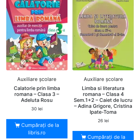
Auxiliare şcolare
Auxiliare şcolare
Calatorie prin limba
Limba si literatura
romana – Clasa 3 –
romana – Clasa 4
Adeluta Rosu
Sem.1+2 – Caiet de lucru
– Adina Grigore, Cristina
30
lei
Ipate-Toma
26
lei
Cumpărați de la
libris.ro
Cumpărați de la