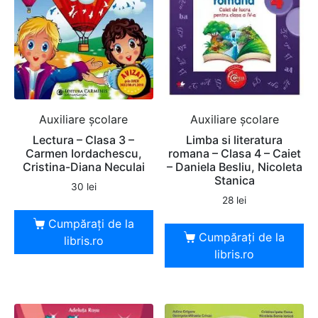
Auxiliare şcolare
Auxiliare şcolare
Lectura – Clasa 3 –
Limba si literatura
Carmen Iordachescu,
romana – Clasa 4 – Caiet
Cristina-Diana Neculai
– Daniela Besliu, Nicoleta
Stanica
30
lei
28
lei
Cumpărați de la
Cumpărați de la
libris.ro
libris.ro