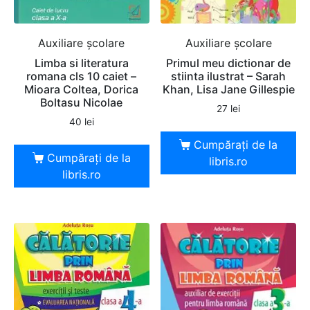
Auxiliare şcolare
Auxiliare şcolare
Limba si literatura
Primul meu dictionar de
romana cls 10 caiet –
stiinta ilustrat – Sarah
Mioara Coltea, Dorica
Khan, Lisa Jane Gillespie
Boltasu Nicolae
27
lei
40
lei
Cumpărați de la
Cumpărați de la
libris.ro
libris.ro