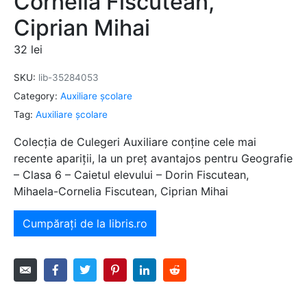
Cornelia Fiscutean,
Ciprian Mihai
32
lei
SKU:
lib-35284053
Category:
Auxiliare şcolare
Tag:
Auxiliare şcolare
Colecția de Culegeri Auxiliare conține cele mai
recente apariții, la un preț avantajos pentru Geografie
– Clasa 6 – Caietul elevului – Dorin Fiscutean,
Mihaela-Cornelia Fiscutean, Ciprian Mihai
Cumpărați de la libris.ro