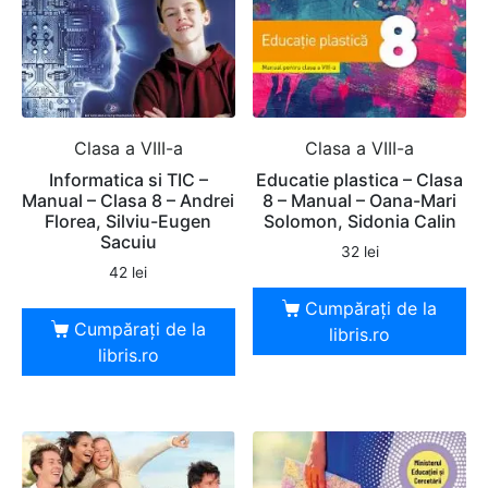
Clasa a VIII-a
Clasa a VIII-a
Informatica si TIC –
Educatie plastica – Clasa
Manual – Clasa 8 – Andrei
8 – Manual – Oana-Mari
Florea, Silviu-Eugen
Solomon, Sidonia Calin
Sacuiu
32
lei
42
lei
Cumpărați de la
Cumpărați de la
libris.ro
libris.ro