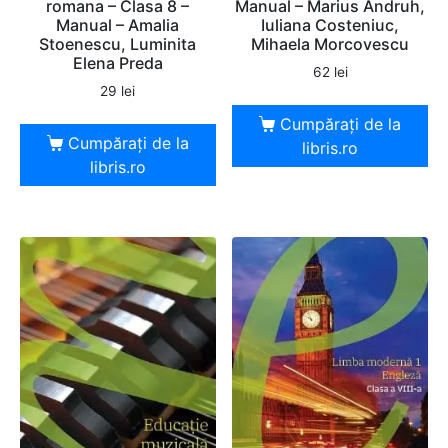
romana – Clasa 8 –
Manual – Marius Andruh,
Manual – Amalia
Iuliana Costeniuc,
Stoenescu, Luminita
Mihaela Morcovescu
Elena Preda
62
lei
29
lei
Cumpărați de la
Cumpărați de la
libris.ro
libris.ro