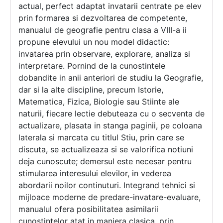
actual, perfect adaptat invatarii centrate pe elev
prin formarea si dezvoltarea de competente,
manualul de geografie pentru clasa a VIII-a ii
propune elevului un nou model didactic:
invatarea prin observare, explorare, analiza si
interpretare. Pornind de la cunostintele
dobandite in anii anteriori de studiu la Geografie,
dar si la alte discipline, precum Istorie,
Matematica, Fizica, Biologie sau Stiinte ale
naturii, fiecare lectie debuteaza cu o secventa de
actualizare, plasata in stanga paginii, pe coloana
laterala si marcata cu titlul Stiu, prin care se
discuta, se actualizeaza si se valorifica notiuni
deja cunoscute; demersul este necesar pentru
stimularea interesului elevilor, in vederea
abordarii noilor continuturi. Integrand tehnici si
mijloace moderne de predare-invatare-evaluare,
manualul ofera posibilitatea asimilarii
cunostintelor atat in maniera clasica, prin