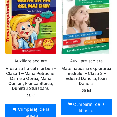
Auxiliare şcolare
Auxiliare şcolare
Vreau sa fiu cel mai bun –
Matematica si explorarea
Clasa 1 – Maria Petrache,
mediului – Clasa 2 –
Daniela Oprea, Maria
Eduard Dancila, Ioan
Coman, Florica Stoica,
Dancila
Dumitru Sturzeanu
29
lei
25
lei
Cumpărați de la
Cumpărați de la
libris.ro
libris.ro