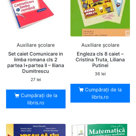
Auxiliare şcolare
Auxiliare şcolare
Set caiet Comunicare in
Engleza cls 8 caiet –
limba romana cls 2
Cristina Truta, Liliana
partea I+partea II – Iliana
Putinei
Dumitrescu
36
lei
27
lei
Cumpărați de la
Cumpărați de la
libris.ro
libris.ro