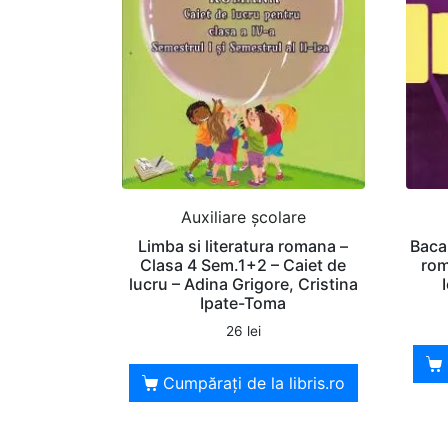
Auxiliare şcolare
Limba si literatura romana –
Bacal
Clasa 4 Sem.1+2 – Caiet de
rom
lucru – Adina Grigore, Cristina
Ipate-Toma
26
lei
Cumpărați de la libris.ro