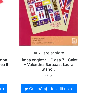
Auxiliare şcolare
imba
Limba engleza – Clasa 7 – Caiet
ea II
– Valentina Barabas, Laura
Stanciu
36
lei
.ro
Cumpărați de la libris.ro