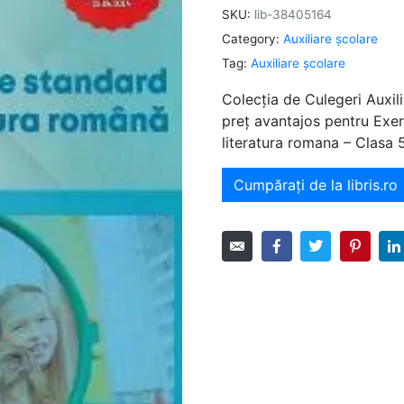
SKU:
lib-38405164
Category:
Auxiliare şcolare
Tag:
Auxiliare şcolare
Colecția de Culegeri Auxili
preț avantajos pentru Exer
literatura romana – Clasa 5
Cumpărați de la libris.ro