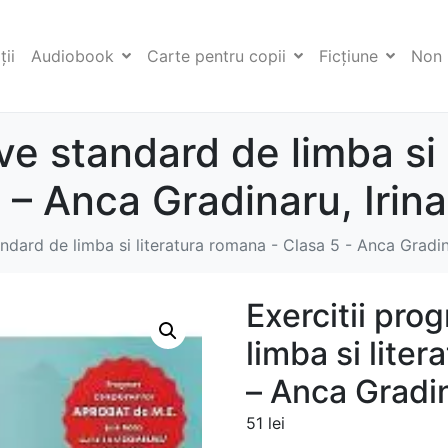
ii
Audiobook
Carte pentru copii
Ficţiune
Non 
ive standard de limba si 
– Anca Gradinaru, Irina
andard de limba si literatura romana - Clasa 5 - Anca Gradina
Exercitii pro
limba si lite
– Anca Gradin
51
lei