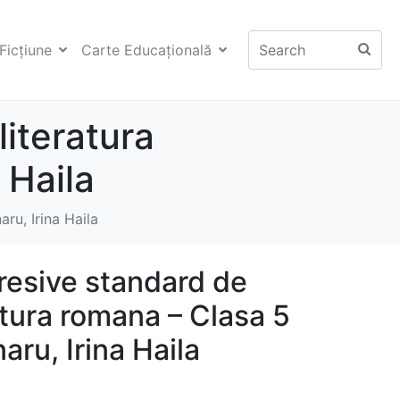
Ficţiune
Carte Educaţională
literatura
 Haila
ru, Irina Haila
gresive standard de
ratura romana – Clasa 5
aru, Irina Haila