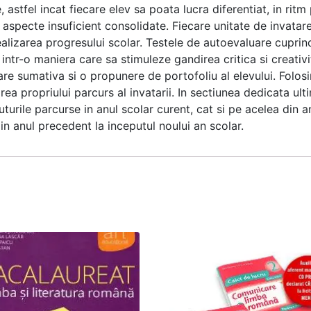
e, astfel incat fiecare elev sa poata lucra diferentiat, in rit
aspecte insuficient consolidate. Fiecare unitate de invatare
alizarea progresului scolar. Testele de autoevaluare cuprind d
e intr-o maniera care sa stimuleze gandirea critica si creat
luare sumativa si o propunere de portofoliu al elevului. Folo
irea propriului parcurs al invatarii. In sectiunea dedicata ult
turile parcurse in anul scolar curent, cat si pe acelea din an
in anul precedent la inceputul noului an scolar.