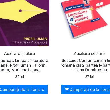
Auxiliare şcolare
Auxiliare şcolare
aureat. Limba si literatura
Set caiet Comunicare in l
ana. Profil uman – Florin
romana cls 2 partea I+part
Ionita, Marilena Lascar
– Iliana Dumitrescu
32
lei
27
lei
Cumpărați de la libris.ro
Cumpărați de la libris