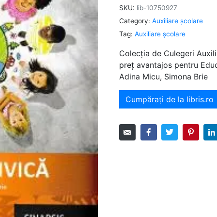
SKU:
lib-10750927
Category:
Auxiliare şcolare
Tag:
Auxiliare şcolare
Colecția de Culegeri Auxili
preț avantajos pentru Educa
Adina Micu, Simona Brie
Cumpărați de la libris.ro