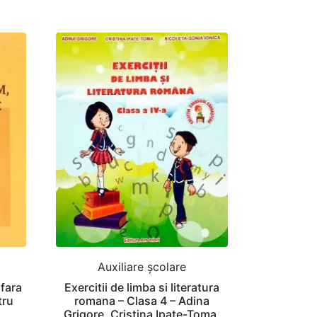
Auxiliare şcolare
 fara
Exercitii de limba si literatura
tru
romana – Clasa 4 – Adina
Grigore, Cristina Ipate-Toma,