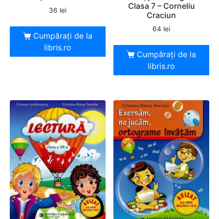
Clasa 7 – Corneliu
36
lei
Craciun
64
lei
Cumpărați de la
libris.ro
Cumpărați de la
libris.ro