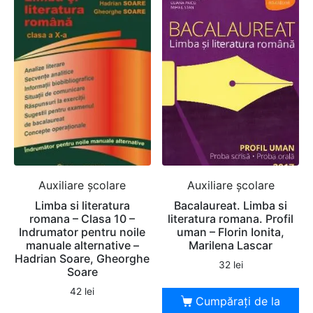
Auxiliare şcolare
Auxiliare şcolare
Limba si literatura
Bacalaureat. Limba si
romana – Clasa 10 –
literatura romana. Profil
Indrumator pentru noile
uman – Florin Ionita,
manuale alternative –
Marilena Lascar
Hadrian Soare, Gheorghe
32
lei
Soare
42
lei
Cumpărați de la