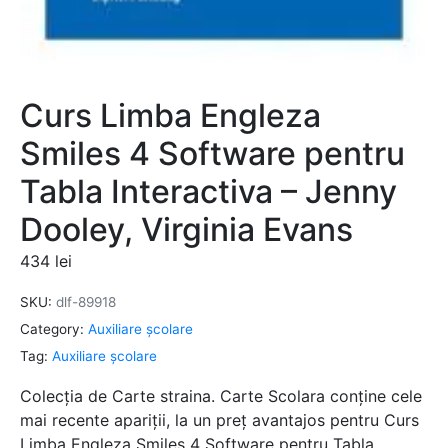
Curs Limba Engleza
Smiles 4 Software pentru
Tabla Interactiva – Jenny
Dooley, Virginia Evans
434
lei
SKU:
dlf-89918
Category:
Auxiliare şcolare
Tag:
Auxiliare şcolare
Colecția de Carte straina. Carte Scolara conține cele
mai recente apariții, la un preț avantajos pentru Curs
Limba Engleza Smiles 4 Software pentru Tabla