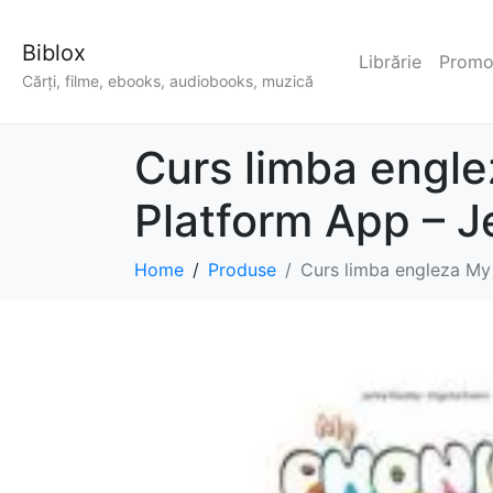
Biblox
Librărie
Promoț
Cărți, filme, ebooks, audiobooks, muzică
Curs limba engle
Platform App – J
Home
Produse
Curs limba engleza My 