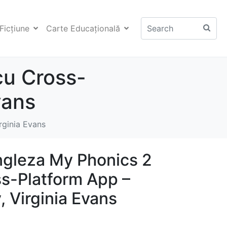
Ficţiune
Carte Educaţională
cu Cross-
vans
rginia Evans
ngleza My Phonics 2
ss-Platform App –
 Virginia Evans