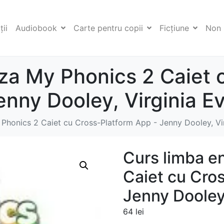
ii
Audiobook
Carte pentru copii
Ficţiune
Non 
za My Phonics 2 Caiet 
enny Dooley, Virginia E
Phonics 2 Caiet cu Cross-Platform App - Jenny Dooley, Vi
Curs limba e
Caiet cu Cro
Jenny Dooley,
64
lei