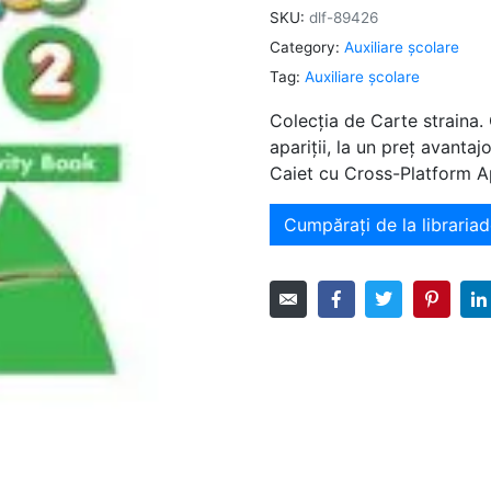
SKU:
dlf-89426
Category:
Auxiliare şcolare
Tag:
Auxiliare şcolare
Colecția de Carte straina.
apariții, la un preț avant
Caiet cu Cross-Platform A
Cumpărați de la librariad