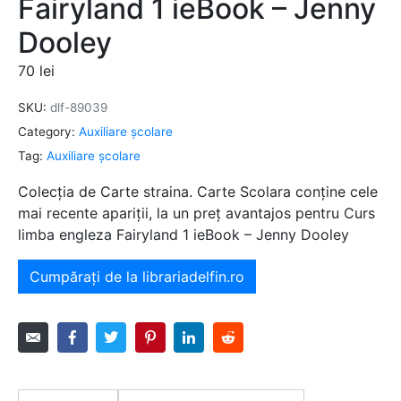
Fairyland 1 ieBook – Jenny
Dooley
70
lei
SKU:
dlf-89039
Category:
Auxiliare şcolare
Tag:
Auxiliare şcolare
Colecția de Carte straina. Carte Scolara conține cele
mai recente apariții, la un preț avantajos pentru Curs
limba engleza Fairyland 1 ieBook – Jenny Dooley
Cumpărați de la librariadelfin.ro