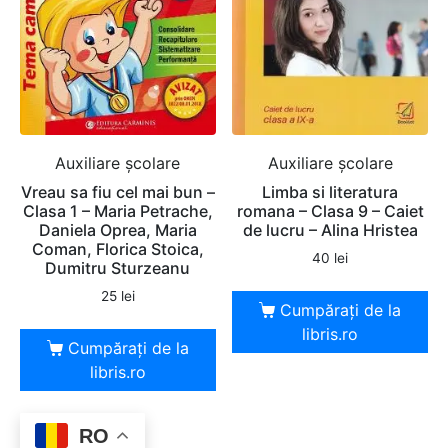
Auxiliare şcolare
Auxiliare şcolare
Vreau sa fiu cel mai bun –
Limba si literatura
Clasa 1 – Maria Petrache,
romana – Clasa 9 – Caiet
Daniela Oprea, Maria
de lucru – Alina Hristea
Coman, Florica Stoica,
40
lei
Dumitru Sturzeanu
25
lei
Cumpărați de la
libris.ro
Cumpărați de la
libris.ro
RO