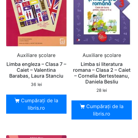
Auxiliare şcolare
Auxiliare şcolare
Limba engleza – Clasa 7 –
Limba si literatura
Caiet – Valentina
romana – Clasa 2 – Caiet
Barabas, Laura Stanciu
– Cornelia Bertesteanu,
Daniela Besliu
36
lei
28
lei
Cumpărați de la
Cumpărați de la
libris.ro
libris.ro