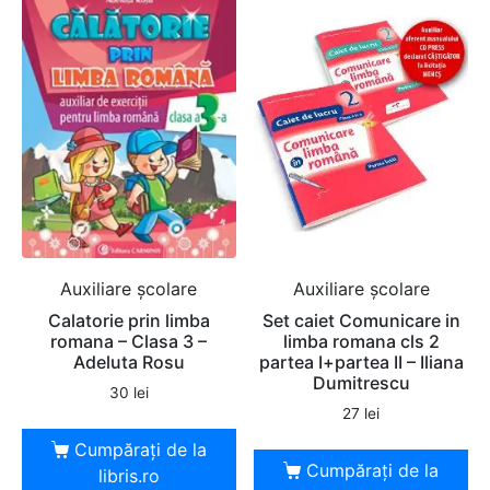
Auxiliare şcolare
Auxiliare şcolare
Calatorie prin limba
Set caiet Comunicare in
romana – Clasa 3 –
limba romana cls 2
Adeluta Rosu
partea I+partea II – Iliana
Dumitrescu
30
lei
27
lei
Cumpărați de la
Cumpărați de la
libris.ro