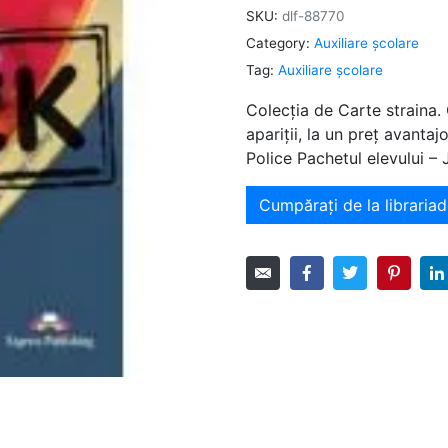
SKU:
dlf-88770
Category:
Auxiliare şcolare
Tag:
Auxiliare şcolare
Colecția de Carte straina.
apariții, la un preț avant
Police Pachetul elevului –
Cumpărați de la librariad