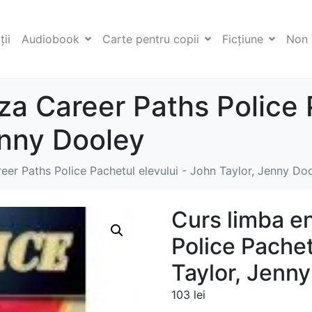
ii
Audiobook
Carte pentru copii
Ficţiune
Non 
za Career Paths Police 
enny Dooley
eer Paths Police Pachetul elevului - John Taylor, Jenny Do
Curs limba e
Police Pachet
Taylor, Jenn
103
lei