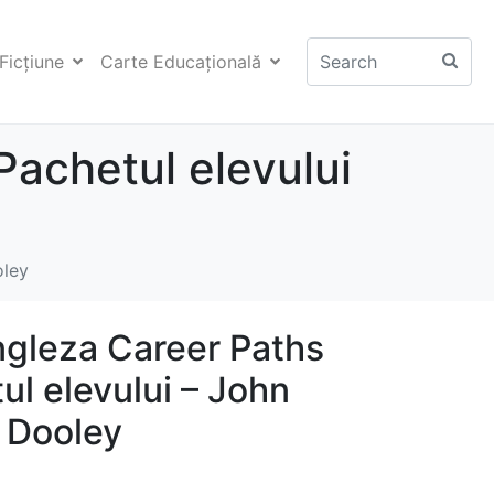
Ficţiune
Carte Educaţională
Pachetul elevului
oley
ngleza Career Paths
ul elevului – John
y Dooley