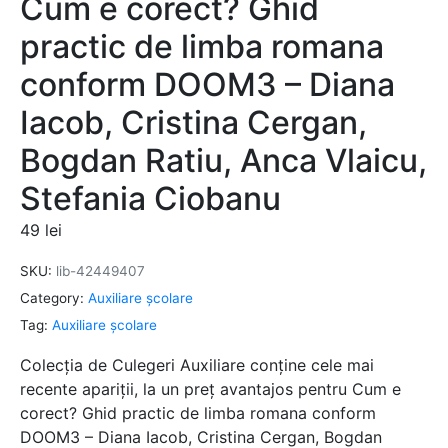
Cum e corect? Ghid
practic de limba romana
conform DOOM3 – Diana
Iacob, Cristina Cergan,
Bogdan Ratiu, Anca Vlaicu,
Stefania Ciobanu
49
lei
SKU:
lib-42449407
Category:
Auxiliare şcolare
Tag:
Auxiliare şcolare
Colecția de Culegeri Auxiliare conține cele mai
recente apariții, la un preț avantajos pentru Cum e
corect? Ghid practic de limba romana conform
DOOM3 – Diana Iacob, Cristina Cergan, Bogdan