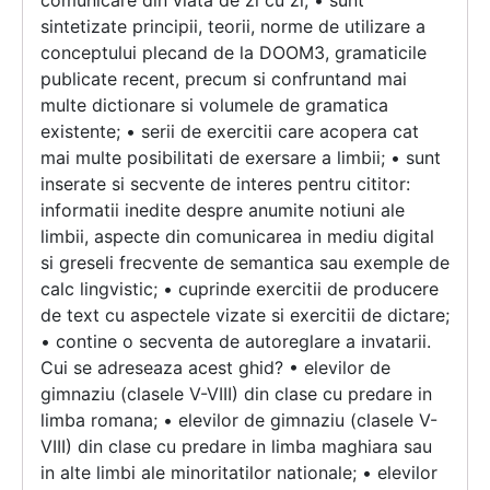
comunicare din viata de zi cu zi; • sunt
sintetizate principii, teorii, norme de utilizare a
conceptului plecand de la DOOM3, gramaticile
publicate recent, precum si confruntand mai
multe dictionare si volumele de gramatica
existente; • serii de exercitii care acopera cat
mai multe posibilitati de exersare a limbii; • sunt
inserate si secvente de interes pentru cititor:
informatii inedite despre anumite notiuni ale
limbii, aspecte din comunicarea in mediu digital
si greseli frecvente de semantica sau exemple de
calc lingvistic; • cuprinde exercitii de producere
de text cu aspectele vizate si exercitii de dictare;
• contine o secventa de autoreglare a invatarii.
Cui se adreseaza acest ghid? • elevilor de
gimnaziu (clasele V-VIII) din clase cu predare in
limba romana; • elevilor de gimnaziu (clasele V-
VIII) din clase cu predare in limba maghiara sau
in alte limbi ale minoritatilor nationale; • elevilor