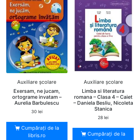
Auxiliare şcolare
Auxiliare şcolare
Exersam, ne jucam,
Limba si literatura
ortograme invatam –
romana – Clasa 4 – Caiet
Aurelia Barbulescu
– Daniela Besliu, Nicoleta
Stanica
30
lei
28
lei
Cumpărați de la
Cumpărați de la
libris.ro