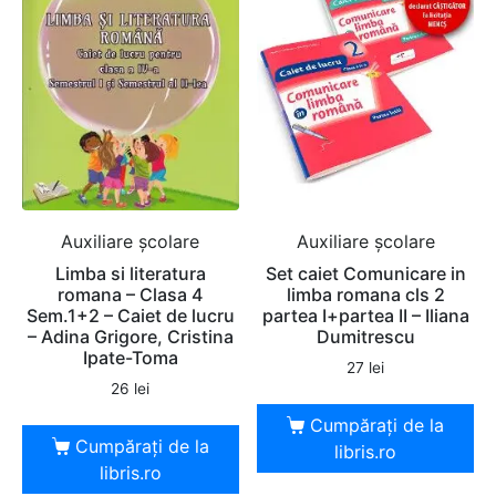
Auxiliare şcolare
Auxiliare şcolare
Limba si literatura
Set caiet Comunicare in
romana – Clasa 4
limba romana cls 2
Sem.1+2 – Caiet de lucru
partea I+partea II – Iliana
– Adina Grigore, Cristina
Dumitrescu
Ipate-Toma
27
lei
26
lei
Cumpărați de la
Cumpărați de la
libris.ro
libris.ro