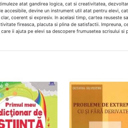
stimuleze atat gandirea logica, cat si creativitatea, dezvol
iile accesibile, devine un instrument util atat pentru elevi, cat
 clar, coerent si expresiv. In acelasi timp, cartea reusest
ctivitate fireasca, placuta si plina de satisfactii. Impreuna
 care ii ajuta pe elevi sa descopere frumusetea scrisului si 