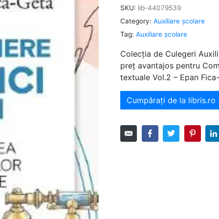
SKU:
lib-44079539
Category:
Auxiliare şcolare
Tag:
Auxiliare şcolare
Colecția de Culegeri Auxili
preț avantajos pentru Comp
textuale Vol.2 – Epan Fica
Cumpărați de la libris.ro