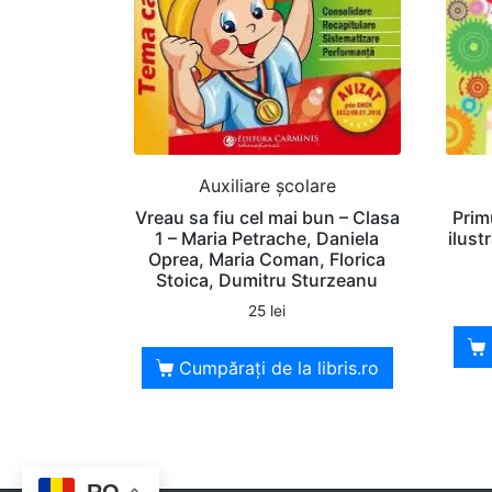
Auxiliare şcolare
Vreau sa fiu cel mai bun – Clasa
Prim
1 – Maria Petrache, Daniela
ilust
Oprea, Maria Coman, Florica
Stoica, Dumitru Sturzeanu
25
lei
Cumpărați de la libris.ro
RO