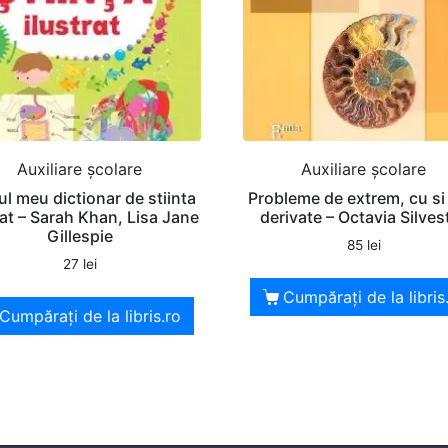
Auxiliare şcolare
Auxiliare şcolare
ul meu dictionar de stiinta
Probleme de extrem, cu si
rat – Sarah Khan, Lisa Jane
derivate – Octavia Silves
Gillespie
85
lei
27
lei
Cumpărați de la libris
Cumpărați de la libris.ro