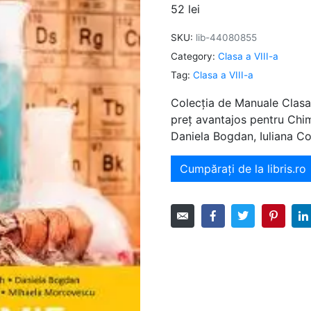
52
lei
SKU:
lib-44080855
Category:
Clasa a VIII-a
Tag:
Clasa a VIII-a
Colecția de Manuale Clasa 
preț avantajos pentru Chi
Daniela Bogdan, Iuliana C
Cumpărați de la libris.ro