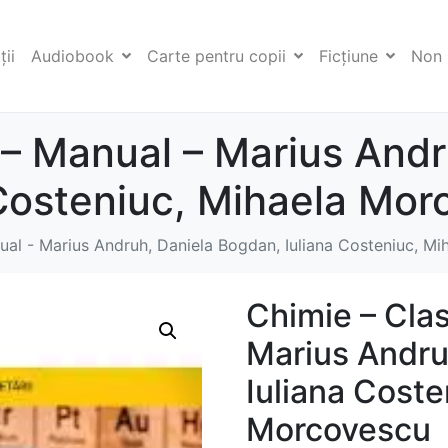
ii
Audiobook
Carte pentru copii
Ficţiune
Non 
 – Manual – Marius Andr
 Costeniuc, Mihaela Mo
ual - Marius Andruh, Daniela Bogdan, Iuliana Costeniuc, M
Chimie – Clas
Marius Andru
Iuliana Coste
Morcovescu