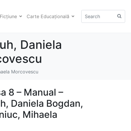
Ficţiune
Carte Educaţională
uh, Daniela
rcovescu
ihaela Morcovescu
a 8 – Manual –
h, Daniela Bogdan,
niuc, Mihaela