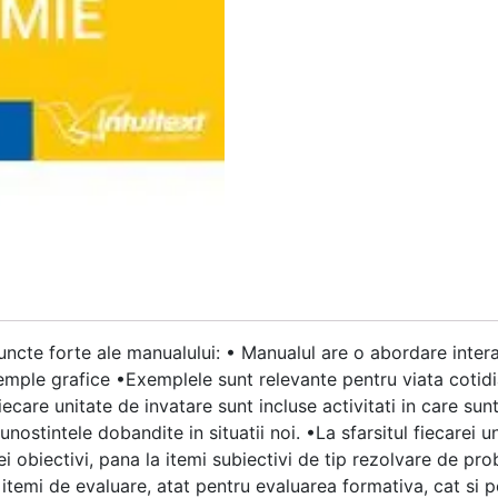
uncte forte ale manualului: • Manualul are o abordare inter
xemple grafice •Exemplele sunt relevante pentru viata cotidi
iecare unitate de invatare sunt incluse activitati in care sunt
nostintele dobandite in situatii noi. •La sfarsitul fiecarei uni
i obiectivi, pana la itemi subiectivi de tip rezolvare de pr
itemi de evaluare, atat pentru evaluarea formativa, cat si p