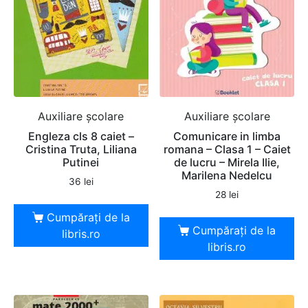
Auxiliare şcolare
Auxiliare şcolare
Engleza cls 8 caiet –
Comunicare in limba
Cristina Truta, Liliana
romana – Clasa 1 – Caiet
Putinei
de lucru – Mirela Ilie,
Marilena Nedelcu
36
lei
28
lei
Cumpărați de la
Cumpărați de la
libris.ro
libris.ro