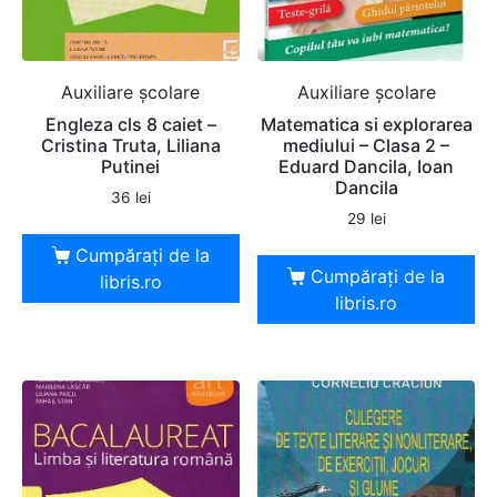
Auxiliare şcolare
Auxiliare şcolare
Engleza cls 8 caiet –
Matematica si explorarea
Cristina Truta, Liliana
mediului – Clasa 2 –
Putinei
Eduard Dancila, Ioan
Dancila
36
lei
29
lei
Cumpărați de la
Cumpărați de la
libris.ro
libris.ro