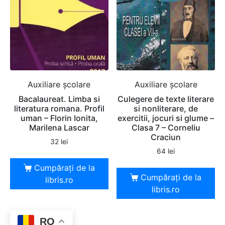
Auxiliare şcolare
Auxiliare şcolare
Bacalaureat. Limba si
Culegere de texte literare
literatura romana. Profil
si nonliterare, de
uman – Florin Ionita,
exercitii, jocuri si glume –
Marilena Lascar
Clasa 7 – Corneliu
Craciun
32
lei
64
lei
Cumpărați de la
Cumpărați de la
libris.ro
libris.ro
RO