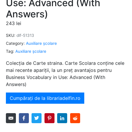
Use: Advanced (With
Answers)
243
lei
SKU:
dlf-51313
Category:
Auxiliare şcolare
Tag:
Auxiliare şcolare
Colecția de Carte straina. Carte Scolara conține cele
mai recente apariții, la un preț avantajos pentru
Business Vocabulary in Use: Advanced (With
Answers)
Cumpărați de la librariadelfin.ro