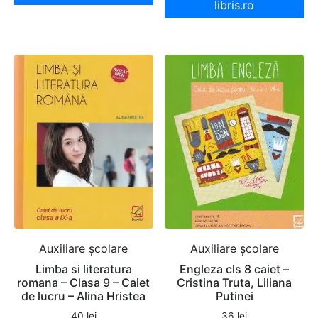
libris.ro
Auxiliare şcolare
Auxiliare şcolare
Limba si literatura
Engleza cls 8 caiet –
romana – Clasa 9 – Caiet
Cristina Truta, Liliana
de lucru – Alina Hristea
Putinei
40
lei
36
lei