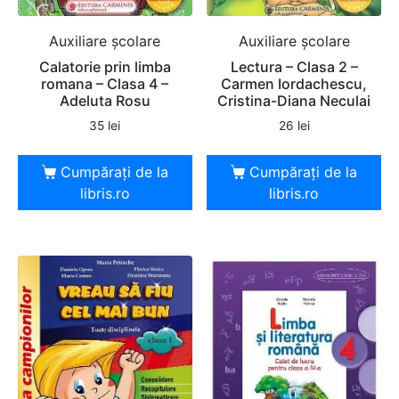
Auxiliare şcolare
Auxiliare şcolare
Calatorie prin limba
Lectura – Clasa 2 –
romana – Clasa 4 –
Carmen Iordachescu,
Adeluta Rosu
Cristina-Diana Neculai
35
lei
26
lei
Cumpărați de la
Cumpărați de la
libris.ro
libris.ro