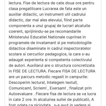
lectura. Fise de lectura de cate doua ore pentru
clasa pregatitoare Lucrarea de fata este un
auxiliar didactic, un instrument util cadrului
didactic, dar mai ales elevului, fiind parte
componenta a unui grupaj de lucrari alcatuite
coerent, sprijinindu-se pe recomandarile
Ministerului Educatiei Nationale cuprinse in
programele de invatamant si pe metodologiile
didactice diseminate in cadrul inspectoratelor
scolare si cercurilor pedagogice, la care s-au
adaugat experienta si competenta colectivului
de autori. Auxiliarul are o structura concretizata
in FISE DE LECTURA. Fiecare FISA DE LECTURA
are un parcurs metodic regasit in campurile:
Descoperim lectura!, Intelegem textul!,
Comunicam!, Scriem! , Exersam! , finalizat prin
Autoevaluare . Fiecare fisa de lectura se va lucra
in cate 2 ore. In alcatuirea suitei de publicatii, A
fost odata ca niciodata , s-a avut in vedere si