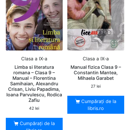
Clasa a IX-a
Clasa a IX-a
Limba si literatura
Manual fizica Clasa 9 –
romana – Clasa 9 –
Constantin Mantea,
Manual – Florentina
Mihaela Garabet
Samihaian, Alexandru
27
lei
Crisan, Liviu Papadima,
Ioana Parvulescu, Rodica
Zafiu
Cumpărați de la
libris.ro
42
lei
Cumpărați de la