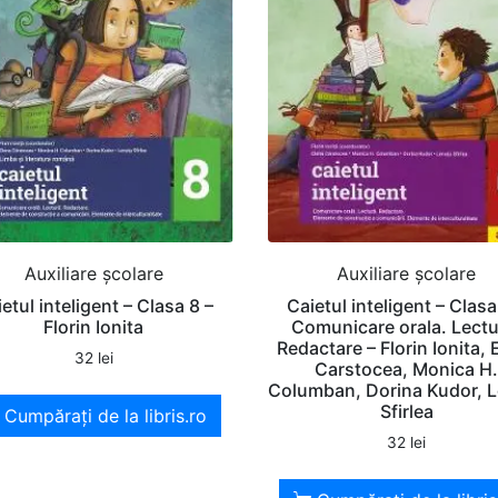
Auxiliare şcolare
Auxiliare şcolare
etul inteligent – Clasa 8 –
Caietul inteligent – Clasa
Florin Ionita
Comunicare orala. Lectu
Redactare – Florin Ionita, 
32
lei
Carstocea, Monica H
Columban, Dorina Kudor, 
Sfirlea
Cumpărați de la libris.ro
32
lei