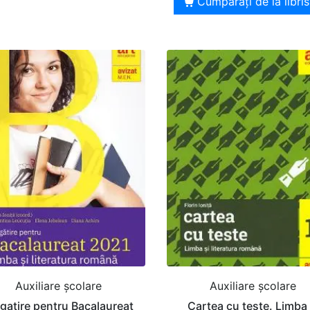
Cumpărați de la libris
Auxiliare şcolare
Auxiliare şcolare
gatire pentru Bacalaureat
Cartea cu teste. Limba 