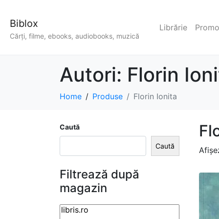
Biblox
Librărie
Promoț
Cărți, filme, ebooks, audiobooks, muzică
Autori:
Florin Ion
Home
Produse
Florin Ionita
Fl
Caută
Caută
Afișe
Filtrează după
magazin