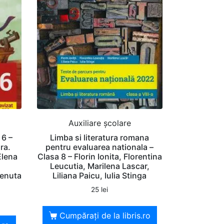
Auxiliare şcolare
 6 –
Limba si literatura romana
ra.
pentru evaluarea nationala –
Elena
Clasa 8 – Florin Ionita, Florentina
.
Leucutia, Marilena Lascar,
Lenuta
Liliana Paicu, Iulia Stinga
25
lei
Cumpărați de la libris.ro