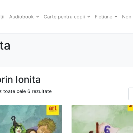
ii
Audiobook
Carte pentru copii
Ficţiune
Non 
ita
orin Ionita
z toate cele 6 rezultate