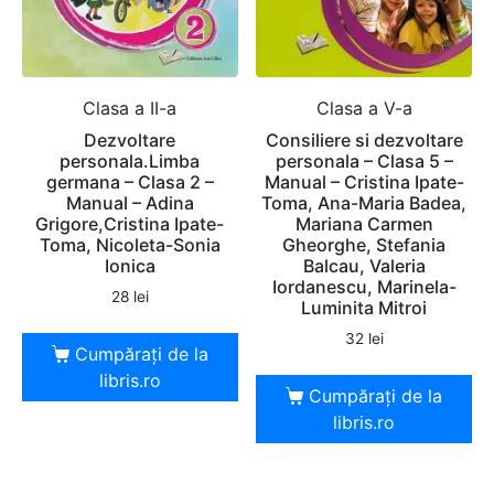
Clasa a II-a
Clasa a V-a
Dezvoltare
Consiliere si dezvoltare
personala.Limba
personala – Clasa 5 –
germana – Clasa 2 –
Manual – Cristina Ipate-
Manual – Adina
Toma, Ana-Maria Badea,
Grigore,Cristina Ipate-
Mariana Carmen
Toma, Nicoleta-Sonia
Gheorghe, Stefania
Ionica
Balcau, Valeria
Iordanescu, Marinela-
28
lei
Luminita Mitroi
32
lei
Cumpărați de la
libris.ro
Cumpărați de la
libris.ro