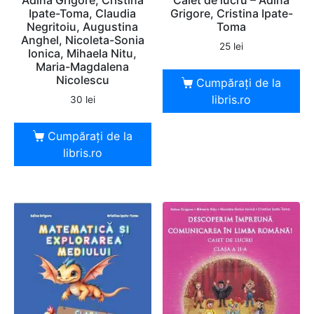
Adina Grigore, Cristina
Caiet de lucru – Adina
Ipate-Toma, Claudia
Grigore, Cristina Ipate-
Negritoiu, Augustina
Toma
Anghel, Nicoleta-Sonia
25
lei
Ionica, Mihaela Nitu,
Maria-Magdalena
Nicolescu
Cumpărați de la
libris.ro
30
lei
Cumpărați de la
libris.ro