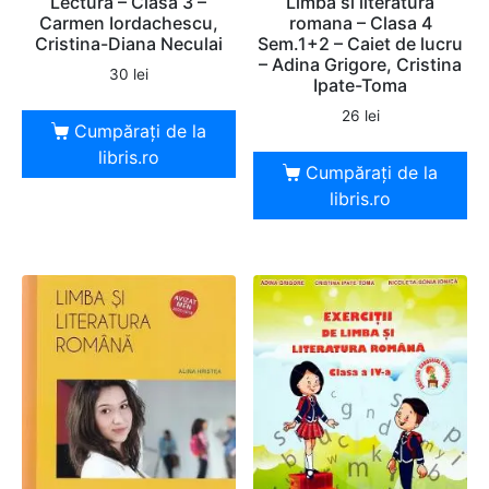
Lectura – Clasa 3 –
Limba si literatura
Carmen Iordachescu,
romana – Clasa 4
Cristina-Diana Neculai
Sem.1+2 – Caiet de lucru
– Adina Grigore, Cristina
30
lei
Ipate-Toma
26
lei
Cumpărați de la
libris.ro
Cumpărați de la
libris.ro