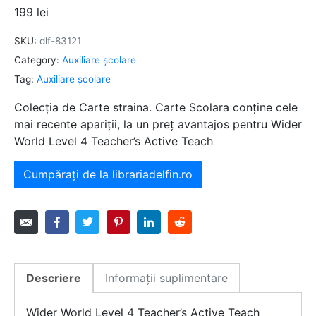
199
lei
SKU:
dlf-83121
Category:
Auxiliare şcolare
Tag:
Auxiliare şcolare
Colecția de Carte straina. Carte Scolara conține cele
mai recente apariții, la un preț avantajos pentru Wider
World Level 4 Teacher’s Active Teach
Cumpărați de la librariadelfin.ro
Descriere
Informații suplimentare
Wider World Level 4 Teacher’s Active Teach