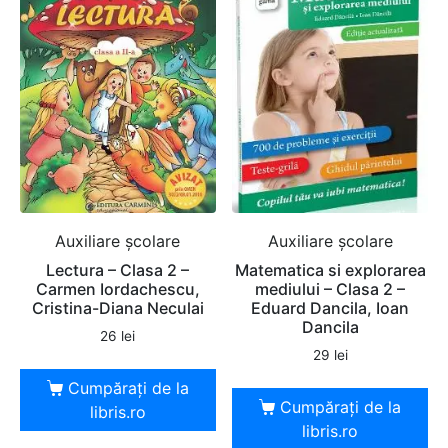
Auxiliare şcolare
Auxiliare şcolare
Lectura – Clasa 2 –
Matematica si explorarea
Carmen Iordachescu,
mediului – Clasa 2 –
Cristina-Diana Neculai
Eduard Dancila, Ioan
Dancila
26
lei
29
lei
Cumpărați de la
Cumpărați de la
libris.ro
libris.ro