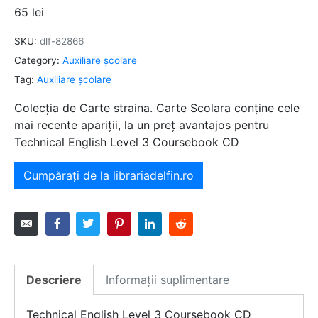
65
lei
SKU:
dlf-82866
Category:
Auxiliare şcolare
Tag:
Auxiliare şcolare
Colecția de Carte straina. Carte Scolara conține cele
mai recente apariții, la un preț avantajos pentru
Technical English Level 3 Coursebook CD
Cumpărați de la librariadelfin.ro
Descriere
Informații suplimentare
Technical English Level 3 Coursebook CD