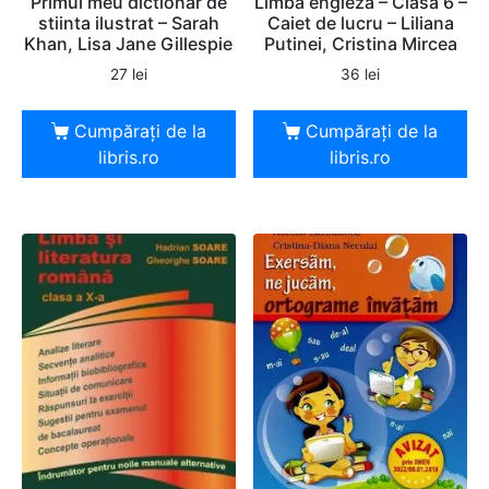
Primul meu dictionar de
Limba engleza – Clasa 6 –
stiinta ilustrat – Sarah
Caiet de lucru – Liliana
Khan, Lisa Jane Gillespie
Putinei, Cristina Mircea
27
lei
36
lei
Cumpărați de la
Cumpărați de la
libris.ro
libris.ro