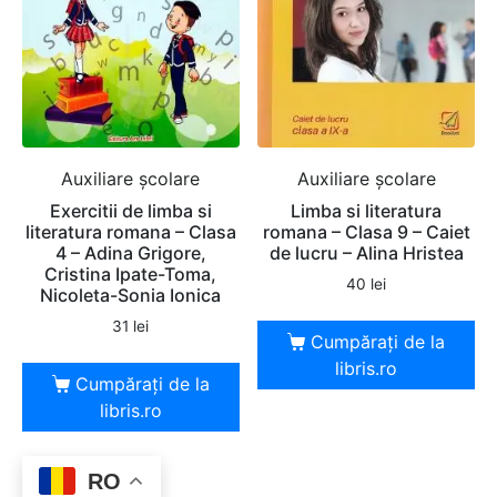
Auxiliare şcolare
Auxiliare şcolare
Exercitii de limba si
Limba si literatura
literatura romana – Clasa
romana – Clasa 9 – Caiet
4 – Adina Grigore,
de lucru – Alina Hristea
Cristina Ipate-Toma,
40
lei
Nicoleta-Sonia Ionica
31
lei
Cumpărați de la
libris.ro
Cumpărați de la
libris.ro
RO