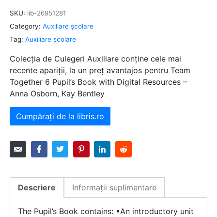
SKU:
lib-26951281
Category:
Auxiliare şcolare
Tag:
Auxiliare şcolare
Colecția de Culegeri Auxiliare conține cele mai
recente apariții, la un preț avantajos pentru Team
Together 6 Pupil’s Book with Digital Resources –
Anna Osborn, Kay Bentley
Cumpărați de la libris.ro
Descriere
Informații suplimentare
The Pupil’s Book contains: •An introductory unit