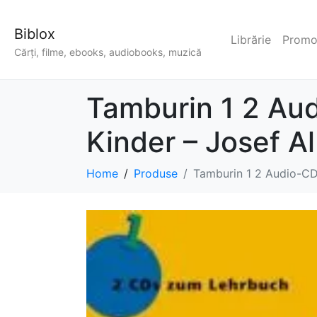
Biblox
Librărie
Promoț
Cărți, filme, ebooks, audiobooks, muzică
Tamburin 1 2 Au
Kinder – Josef Al
Home
Produse
Tamburin 1 2 Audio-CDs