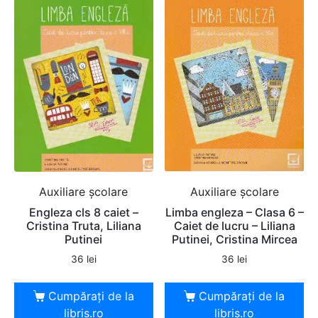
Auxiliare şcolare
Auxiliare şcolare
Engleza cls 8 caiet –
Limba engleza – Clasa 6 –
Cristina Truta, Liliana
Caiet de lucru – Liliana
Putinei
Putinei, Cristina Mircea
36
lei
36
lei
Cumpărați de la
Cumpărați de la
libris.ro
libris.ro