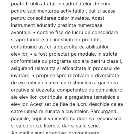
poate fi utilizat atat in cadrul orelor de curs
pentru suplimentarea activitatilor, cat si acasa,
pentru consolidarea celor invatate. Acest
instrument educativ prezinta numeroase
avantaje: • contine fise de lucru de consolidare
si aprofundare a cunostiintelor predate,
contribuind astfel la dezvoltarea abilitatilor
elevilor, • a fost proiectat pe module, in stricta
conformitate cu programa scolara pentru clasa I,
asigurand relevanta si eficacitate in procesul de
invatare, • propune spre rezolvare o diversitate
de exercitii aplicative care stimuleaza gandirea
creativa si dezvolta competentee de comunicare
ale eleviilor, contribuie la pregatirea temeinica a
elevilor. Acest set de fise de lucru deschide calea
catre lumea minunata a cuvintelor. Parcurgand
paginile, copilul va invata nu doar sa recunoasca
si sa coloreze literele, dar si sa le scrie.
Aplicatiile sunt atractive, provocatoare,