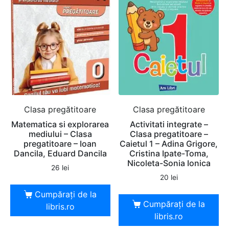
Clasa pregătitoare
Clasa pregătitoare
Matematica si explorarea
Activitati integrate –
mediului – Clasa
Clasa pregatitoare –
pregatitoare – Ioan
Caietul 1 – Adina Grigore,
Dancila, Eduard Dancila
Cristina Ipate-Toma,
Nicoleta-Sonia Ionica
26
lei
20
lei
Cumpărați de la
Cumpărați de la
libris.ro
libris.ro