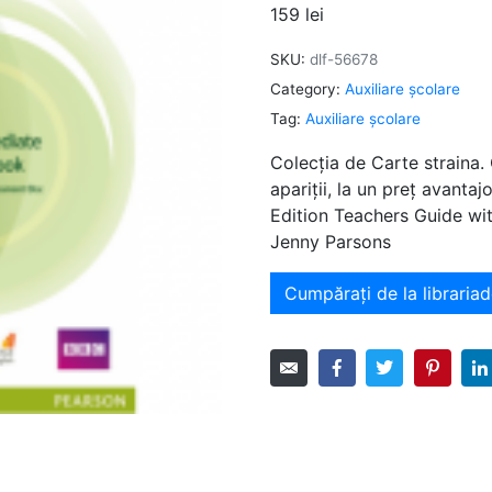
159
lei
SKU:
dlf-56678
Category:
Auxiliare şcolare
Tag:
Auxiliare şcolare
Colecția de Carte straina.
apariții, la un preț avant
Edition Teachers Guide wi
Jenny Parsons
Cumpărați de la librariad