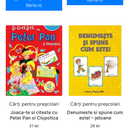
libris.ro
Cărți pentru preșcolari
Cărți pentru preșcolari
Joaca-te si citeste cu
Denumeste si spune cum
Peter Pan si Clopotica
este! – jetoane
31
lei
28
lei