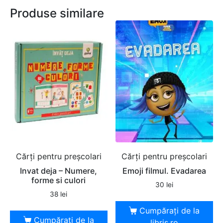
Produse similare
Cărți pentru preșcolari
Cărți pentru preșcolari
Invat deja – Numere,
Emoji filmul. Evadarea
forme si culori
30
lei
38
lei
Cumpărați de la
Cumpărați de la
libris.ro