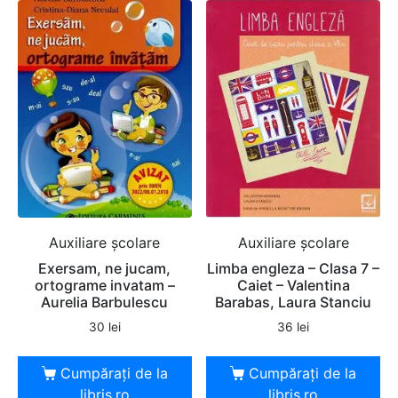
Auxiliare şcolare
Auxiliare şcolare
Exersam, ne jucam,
Limba engleza – Clasa 7 –
ortograme invatam –
Caiet – Valentina
Aurelia Barbulescu
Barabas, Laura Stanciu
30
lei
36
lei
Cumpărați de la
Cumpărați de la
libris.ro
libris.ro