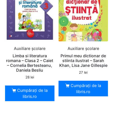
Auxiliare şcolare
Auxiliare şcolare
Limba si literatura
Primul meu dictionar de
romana – Clasa 2 – Caiet
stiinta ilustrat – Sarah
– Cornelia Bertesteanu,
Khan, Lisa Jane Gillespie
Daniela Besliu
27
lei
28
lei
Cumpărați de la
Cumpărați de la
libris.ro
libris.ro