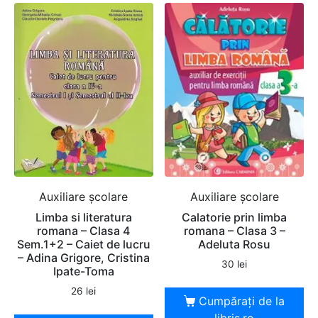
Auxiliare şcolare
Auxiliare şcolare
Limba si literatura
Calatorie prin limba
romana – Clasa 4
romana – Clasa 3 –
Sem.1+2 – Caiet de lucru
Adeluta Rosu
– Adina Grigore, Cristina
30
lei
Ipate-Toma
26
lei
Cumpărați de la
libris.ro