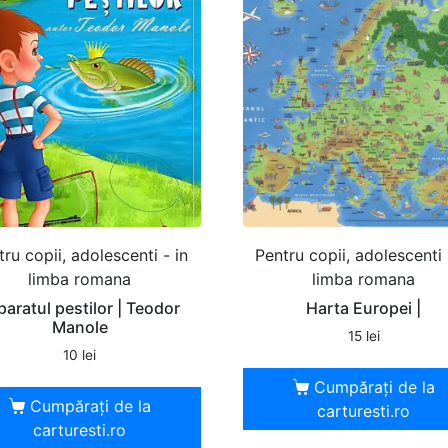
tru copii, adolescenti - in
Pentru copii, adolescenti 
limba romana
limba romana
paratul pestilor | Teodor
Harta Europei |
Manole
15
lei
10
lei
Cumpărați de la
Cumpărați de la
carturesti.ro
carturesti.ro