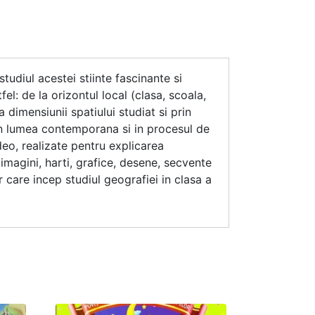
tudiul acestei stiinte fascinante si
el: de la orizontul local (clasa, scoala,
a dimensiunii spatiului studiat si prin
i in lumea contemporana si in procesul de
deo, realizate pentru explicarea
 imagini, harti, grafice, desene, secvente
care incep studiul geografiei in clasa a