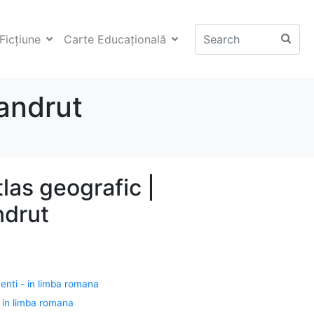
Ficţiune
Carte Educaţională
andrut
las geografic |
ndrut
centi - in limba romana
- in limba romana