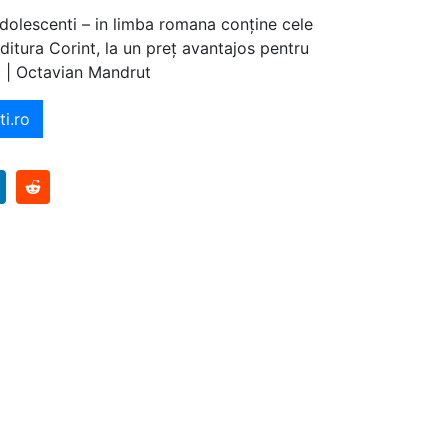
adolescenti – in limba romana conține cele
editura Corint, la un preț avantajos pentru
c | Octavian Mandrut
i.ro