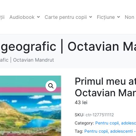
ii
Audiobook
Carte pentru copii
Ficţiune
Non 
 geografic | Octavian M
afic | Octavian Mandrut
Primul meu at
Octavian Ma
43
lei
SKU:
ctr-1277511112
Category:
Pentru copii, adoles
Tag:
Pentru copii, adolescenti 