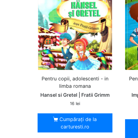
Pentru copii, adolescenti - in
Pen
limba romana
Hansel si Gretel | Fratii Grimm
Im
16
lei
Cumpărați de la
carturesti.ro