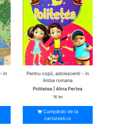
- in
Pentru copii, adolescenti - in
limba romana
Politetea | Alina Pertea
16
lei
Cumpărați de la
carturesti.ro