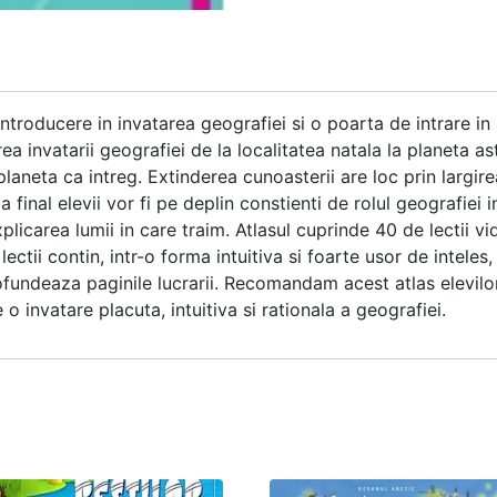
troducere in invatarea geografiei si o poarta de intrare in s
invatarii geografiei de la localitatea natala la planeta astf
 planeta ca intreg. Extinderea cunoasterii are loc prin largire
 final elevii vor fi pe deplin constienti de rolul geografie
licarea lumii in care traim. Atlasul cuprinde 40 de lectii vi
ctii contin, intr-o forma intuitiva si foarte usor de inteles,
fundeaza paginile lucrarii. Recomandam acest atlas elevilor 
 o invatare placuta, intuitiva si rationala a geografiei.